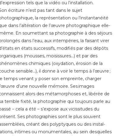
d’expression tels que la vidéo ou l’installation.
Son écriture n’est pas tant dans le sujet
photographique, la représentation ou l’instantanéité
que dans l’altération de l’œuvre photographique elle-
même. En soumettant sa photographie à des séjours
prolongés dans l’eau, aux intempéries, la faisant virer
d’états en états successifs, modifiés par des dépôts
organiques (mousses, moisissures…) et par des
phénomènes chimiques (oxydation, érosion de la
couche sensible…), il donne à voir le temps à l’œuvre ;
le temps venant y poser son empreinte, charger
l’œuvre d’une nouvelle mémoire. Ses images
connaissent alors des métamorphoses et, libérée de
sa terrible fixité, la photographie qui toujours parle au
passé – cela a été – s’expose aux vicissitudes du
présent. Ses photographies sont le plus souvent
assemblées, créant des polyptyques ou des instal­
lations, intimes ou monumentales, au sein desquelles