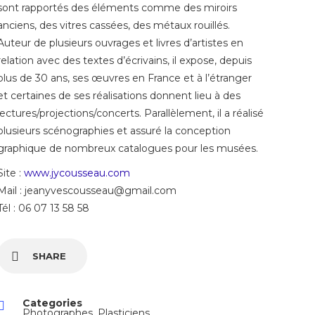
sont rapportés des éléments comme des miroirs
anciens, des vitres cassées, des métaux rouillés.
Auteur de plusieurs ouvrages et livres d’artistes en
relation avec des textes d’écrivains, il expose, depuis
plus de 30 ans, ses œuvres en France et à l’étranger
et certaines de ses réalisations donnent lieu à des
lectures/projections/concerts. Parallèlement, il a réalisé
plusieurs scénographies et assuré la conception
graphique de nombreux catalogues pour les musées.
Site :
www.jycousseau.com
Mail : jeanyvescousseau@gmail.com
Tél : 06 07 13 58 58
SHARE
Categories
Photographes
,
Plasticiens