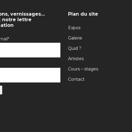
ons, vernissages…
Plan du site
notre lettre
mation
Expos
Galerie
mail*
Quid ?
Artistes
Cours – stages
Contact