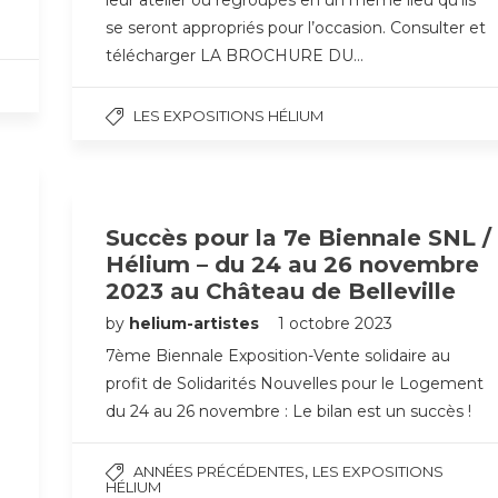
leur atelier ou regroupés en un même lieu qu’ils
se seront appropriés pour l’occasion. Consulter et
télécharger LA BROCHURE DU…
LES EXPOSITIONS HÉLIUM
Succès pour la 7e Biennale SNL /
Hélium – du 24 au 26 novembre
2023 au Château de Belleville
by
helium-artistes
1 octobre 2023
7ème Biennale Exposition-Vente solidaire au
profit de Solidarités Nouvelles pour le Logement
du 24 au 26 novembre : Le bilan est un succès !
.
,
ANNÉES PRÉCÉDENTES
LES EXPOSITIONS
HÉLIUM