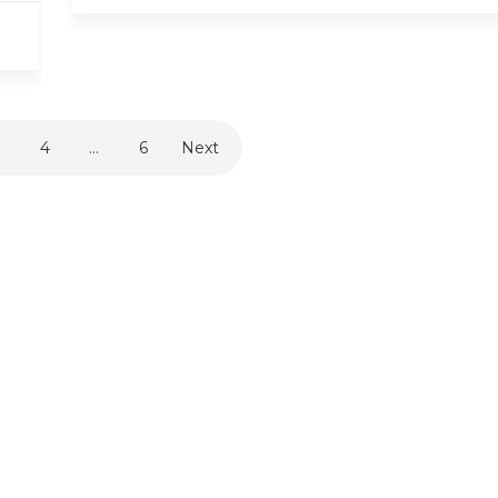
3
4
…
6
Next