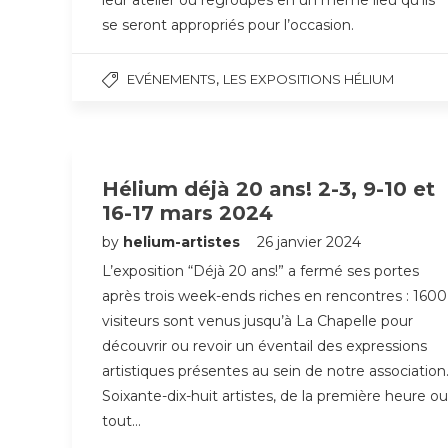
leur atelier ou regroupés en un même lieu qu’ils
se seront appropriés pour l’occasion.
,
EVÉNEMENTS
LES EXPOSITIONS HÉLIUM
Hélium déjà 20 ans! 2-3, 9-10 et
16-17 mars 2024
by
helium-artistes
26 janvier 2024
L’exposition “Déjà 20 ans!” a fermé ses portes
après trois week-ends riches en rencontres : 1600
visiteurs sont venus jusqu’à La Chapelle pour
découvrir ou revoir un éventail des expressions
artistiques présentes au sein de notre association
Soixante-dix-huit artistes, de la première heure ou
tout…