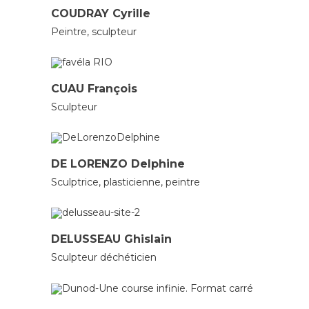
COUDRAY Cyrille
Peintre, sculpteur
SCULPTEURS
CUAU François
Sculpteur
CÉRAMISTES
PEINTRES
PLASTICIENS
SCU
DE LORENZO Delphine
Sculptrice, plasticienne, peintre
SCULPTEURS
DELUSSEAU Ghislain
Sculpteur déchéticien
PEINTRES
SCULPTEURS