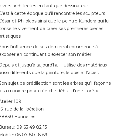
divers architectes en tant que dessinateur.
C’est à cette époque qu’il rencontre les sculpteurs
César et Philolaos ainsi que le peintre Kundera qui lui
conseille vivement de créer ses premières pièces
artistiques.
Sous l’influence de ses derniers il commence à
exposer en continuant d’exercer son métier.
Depuis et jusqu’à aujourd’hui il utilise des matériaux
aussi différents que la peinture, le bois et l’acier.
Son sujet de prédilection sont les arbres qu’il façonne
à sa manière pour crée «Le début d’une Forêt»
Atelier 109
15 rue de la libération
78830 Bonnelles
Bureau: 09 63 49 82 13
Mobile: 06 07 80 18 69