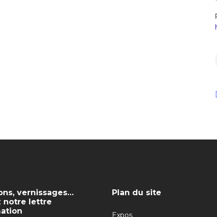
ons, vernissages…
Plan du site
notre lettre
mation
Expos