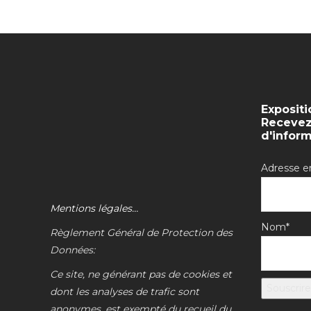
Expositi
Recevez 
d'infor
Adresse e
Mentions légales…
Nom*
Règlement Général de Protection des
Données:
Ce site, ne générant pas de cookies et
dont les analyses de trafic sont
anonymes, est exempté du recueil du