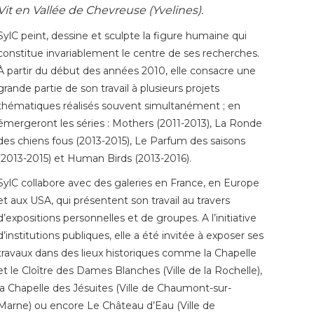
Vit en Vallée de Chevreuse (Yvelines).
SylC peint, dessine et sculpte la figure humaine qui
constitue invariablement le centre de ses recherches.
À partir du début des années 2010, elle consacre une
grande partie de son travail à plusieurs projets
thématiques réalisés souvent simultanément ; en
émergeront les séries : Mothers (2011-2013), La Ronde
des chiens fous (2013-2015), Le Parfum des saisons
(2013-2015) et Human Birds (2013-2016).
SylC collabore avec des galeries en France, en Europe
et aux USA, qui présentent son travail au travers
d’expositions personnelles et de groupes. A l’initiative
d’institutions publiques, elle a été invitée à exposer ses
travaux dans des lieux historiques comme la Chapelle
et le Cloître des Dames Blanches (Ville de la Rochelle),
la Chapelle des Jésuites (Ville de Chaumont-sur-
Marne) ou encore Le Château d’Eau (Ville de