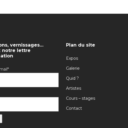
ons, vernissages…
Plan du site
notre lettre
mation
Expos
Galerie
mail*
Quid ?
Artistes
Cours – stages
Contact