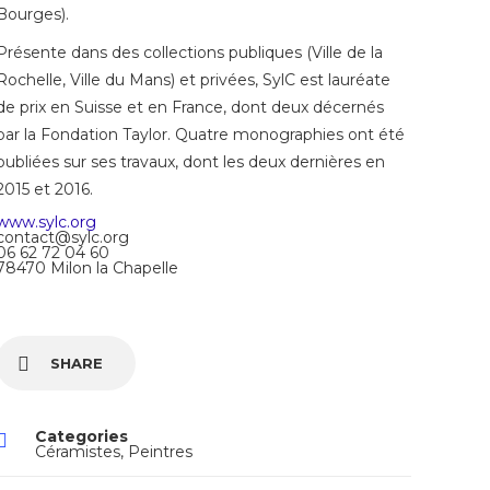
Bourges).
Présente dans des collections publiques (Ville de la
Rochelle, Ville du Mans) et privées, SylC est lauréate
de prix en Suisse et en France, dont deux décernés
par la Fondation Taylor. Quatre monographies ont été
publiées sur ses travaux, dont les deux dernières en
2015 et 2016.
www.sylc.org
contact@sylc.org
06 62 72 04 60
78470 Milon la Chapelle
SHARE
Categories
Céramistes
,
Peintres